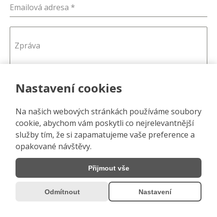
Emailová adresa
*
Zpráva
Nastavení cookies
Na našich webových stránkách používáme soubory
0 / 180
cookie, abychom vám poskytli co nejrelevantnější
Odesláním formuláře souhlasíte se zpracováním
služby tím, že si zapamatujeme vaše preference a
osobních údajů.
opakované návštěvy.
Poslat zprávu
Přijmout vše
Odmítnout
Nastavení