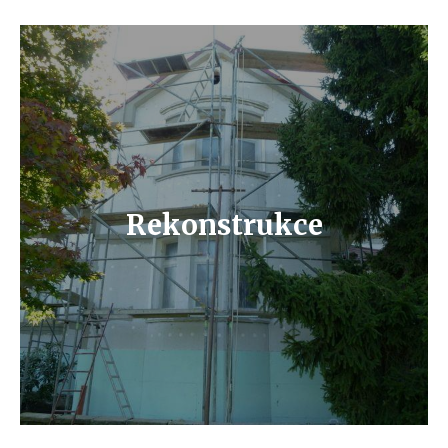
Zkušení odborníci
Poradíme si s rekonstrukcí vašeho bytu.
Rekonstrukce
Doporučíme vhodný materiál a veškerou práci
zhotoví pracovníci s mnohaletými
zkušenostmi v oboru.