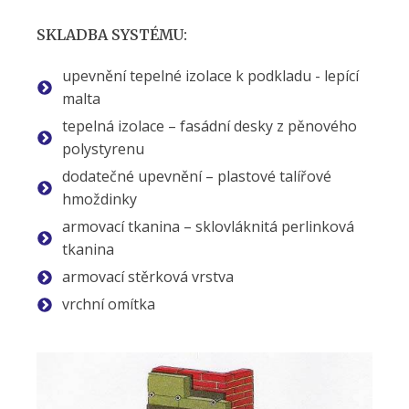
SKLADBA SYSTÉMU:
upevnění tepelné izolace k podkladu - lepící
malta
tepelná izolace – fasádní desky z pěnového
polystyrenu
dodatečné upevnění – plastové talířové
hmoždinky
armovací tkanina – sklovláknitá perlinková
tkanina
armovací stěrková vrstva
vrchní omítka